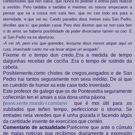
contestoulles que non sabía, que nunca llo pediran e entrou para realizar
a xestión. Pero tardaba e tardaba e mentres os noivos empezaron a
pensar que se a cousa non saía ben, que no ceo todo era para a
eternidade, e que sei eu. Cando pasados dous meses saíu San Pedro,
díxolles que si, que podian casar. Pero eles dixeron que se non saía ben
o do amor, se habería posibilidade de poder divorciarse tamén no ceo. E
aí San Pedro xa se alporizou.
-
A ver oh, pero vós que queredes, levoume dous meses atopar aquí un
cura, imaxinade canto me vai levar atopar un avogado”.
Fíxome rir o tempo dun credo..Era a medida de tempo
dalgunhas receitas de cociña .Era o tempo de rustrido da
cebola.
Posiblemente,como chistes de cregos,avogados e de San
Pedro hai tantos seguramente non sexa inédito. De aí que
en cuestión de humor xa este case todo inventado.
Este profesor de galego que os de Pontevedra seguramente
coñecerán ten el amais a súa dona unha páxina
(
www.xente.mundo-r.com/anvi
que é moi útil para ,os
xubilados que teñen tempo, perfeccionar o idioma. Se
entrades nela veredes que é unha gozada ir facendo algús
da cantidade inxente de exercicios que contén.
Comentario de actualidade
:Paréceme que ante o cúmulo
de malas noticias que recibimos diariamente a expresión