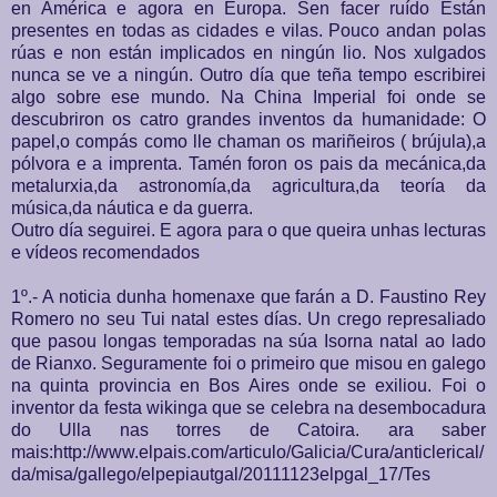
en América e agora en Europa. Sen facer ruído Están
presentes en todas as cidades e vilas. Pouco andan polas
rúas e non están implicados en ningún lio. Nos xulgados
nunca se ve a ningún. Outro día que teña tempo escribirei
algo sobre ese mundo. Na China Imperial foi onde se
descubriron os catro grandes inventos da humanidade: O
papel,o compás como lle chaman os mariñeiros ( brújula),a
pólvora e a imprenta. Tamén foron os pais da mecánica,da
metalurxia,da astronomía,da agricultura,da teoría da
música,da náutica e da guerra.
Outro día seguirei. E agora para o que queira unhas lecturas
e vídeos recomendados
1º.- A noticia dunha homenaxe que farán a D. Faustino Rey
Romero no seu Tui natal estes días. Un crego represaliado
que pasou longas temporadas na súa Isorna natal ao lado
de Rianxo. Seguramente foi o primeiro que misou en galego
na quinta provincia en Bos Aires onde se exiliou. Foi o
inventor da festa wikinga que se celebra na desembocadura
do Ulla nas torres de Catoira. ara saber
mais:http://www.elpais.com/articulo/Galicia/Cura/anticlerical/
da/misa/gallego/elpepiautgal/20111123elpgal_17/Tes