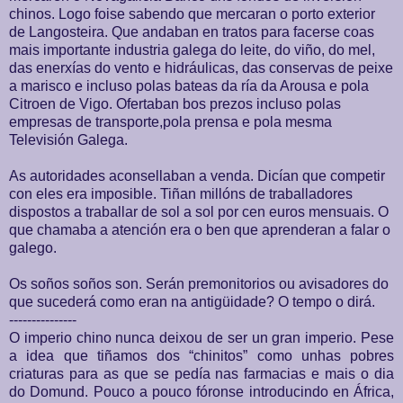
chinos. Logo foise sabendo que mercaran o porto exterior
de Langosteira. Que andaban en tratos para facerse coas
mais importante industria galega do leite, do viño, do mel,
das enerxías do vento e hidráulicas, das conservas de peixe
a marisco e incluso polas bateas da ría da Arousa e pola
Citroen de Vigo. Ofertaban bos prezos incluso polas
empresas de transporte,pola prensa e pola mesma
Televisión Galega.
As autoridades aconsellaban a venda. Dicían que competir
con eles era imposible. Tiñan millóns de traballadores
dispostos a traballar de sol a sol por cen euros mensuais. O
que chamaba a atención era o ben que aprenderan a falar o
galego.
Os soños soños son. Serán premonitorios ou avisadores do
que sucederá como eran na antigüidade? O tempo o dirá.
---------------
O imperio chino nunca deixou de ser un gran imperio. Pese
a idea que tiñamos dos “chinitos” como unhas pobres
criaturas para as que se pedía nas farmacias e mais o dia
do Domund. Pouco a pouco fóronse introducindo en África,