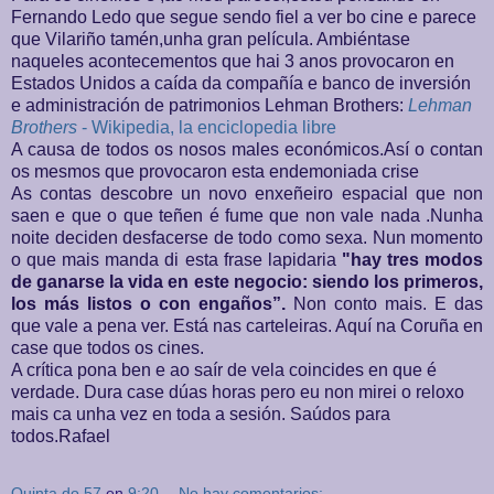
Fernando Ledo que segue sendo fiel a ver bo cine e parece
que Vilariño tamén,unha gran película. Ambiéntase
naqueles acontecementos que hai 3 anos provocaron en
Estados Unidos a caída da compañía e banco de inversión
e administración de patrimonios Lehman Brothers:
Lehman
Brothers
- Wikipedia, la enciclopedia libre
A causa de todos os nosos males económicos.Así o contan
os mesmos que provocaron esta endemoniada crise
As contas descobre un novo enxeñeiro espacial que non
saen e que o que teñen é fume que non vale nada .Nunha
noite deciden desfacerse de todo como sexa. Nun momento
o que mais manda di esta frase lapidaria
"hay tres modos
de ganarse la vida en este negocio: siendo los primeros,
los más listos o con engaños”.
Non conto mais. E das
que vale a pena ver. Está nas carteleiras. Aquí na Coruña en
case que todos os cines.
A crítica pona ben
e ao saír de vela coincides en que é
verdade. Dura case dúas horas pero eu non mirei o reloxo
mais ca unha vez en toda a sesión. Saúdos para
todos.Rafael
Quinta do 57
en
9:20
No hay comentarios: