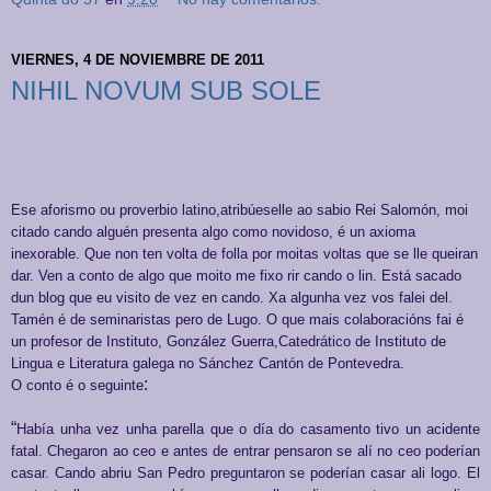
VIERNES, 4 DE NOVIEMBRE DE 2011
NIHIL NOVUM SUB SOLE
Ese aforismo ou proverbio latino,atribúeselle ao sabio Rei Salomón, moi
citado cando alguén presenta algo como novidoso, é un axioma
inexorable. Que non ten volta de folla por moitas voltas que se lle queiran
dar. Ven a conto de algo que moito me fixo rir cando o lin. Está sacado
dun blog que eu visito de vez en cando. Xa algunha vez vos falei del.
Tamén é de seminaristas pero de Lugo. O que mais colaboracións fai é
un profesor de Instituto, González Guerra,Catedrático de Instituto de
Lingua e Literatura galega no Sánchez Cantón de Pontevedr
a.
:
O conto é o seguinte
“
Había unha vez unha parella que o día do casamento tivo un acidente
fatal. Chegaron ao ceo e antes de entrar pensaron se alí no ceo poderían
casar. Cando abriu San Pedro preguntaron se poderían casar ali logo. El